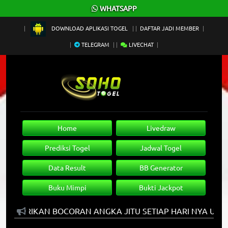
×
WHATSAPP
DOWNLOAD APLIKASI TOGEL
DAFTAR JADI MEMBER
TELEGRAM
LIVECHAT
Home
Livedraw
Prediksi Togel
Jadwal Togel
Data Result
BB Generator
Buku Mimpi
Bukti Jackpot
MBERIKAN BOCORAN ANGKA JITU SETIAP HARI NYA UNTUK