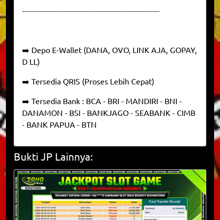
--------------------------------------------------------
➡️ Depo E-Wallet (DANA, OVO, LINK AJA, GOPAY,
D LL)
➡️ Tersedia QRIS (Proses Lebih Cepat)
➡️ Tersedia Bank : BCA - BRI - MANDIRI - BNI -
DANAMON - BSI - BANKJAGO - SEABANK - CIMB
- BANK PAPUA - BTN
Bukti JP Lainnya: