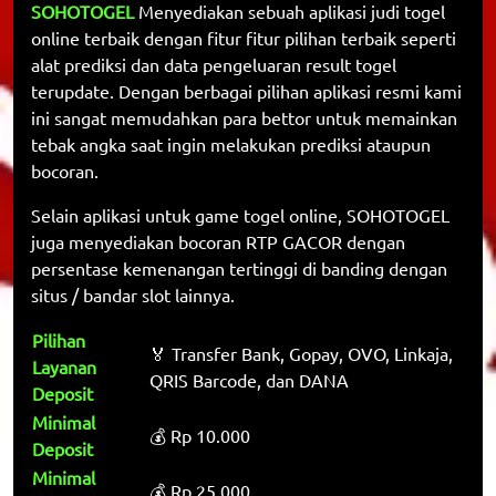
SOHOTOGEL
Menyediakan sebuah aplikasi judi togel
online terbaik dengan fitur fitur pilihan terbaik seperti
alat prediksi dan data pengeluaran result togel
terupdate. Dengan berbagai pilihan aplikasi resmi kami
ini sangat memudahkan para bettor untuk memainkan
tebak angka saat ingin melakukan prediksi ataupun
bocoran.
Selain aplikasi untuk game togel online, SOHOTOGEL
juga menyediakan bocoran RTP GACOR dengan
persentase kemenangan tertinggi di banding dengan
situs / bandar slot lainnya.
Pilihan
🏅 Transfer Bank, Gopay, OVO, Linkaja,
Layanan
QRIS Barcode, dan DANA
Deposit
Minimal
💰 Rp 10.000
Deposit
Minimal
💰 Rp 25.000