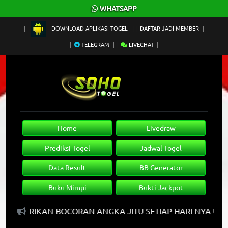
×
WHATSAPP
DOWNLOAD APLIKASI TOGEL
DAFTAR JADI MEMBER
TELEGRAM
LIVECHAT
Home
Livedraw
Prediksi Togel
Jadwal Togel
Data Result
BB Generator
Buku Mimpi
Bukti Jackpot
EMBERIKAN BOCORAN ANGKA JITU SETIAP HARI NYA UNT