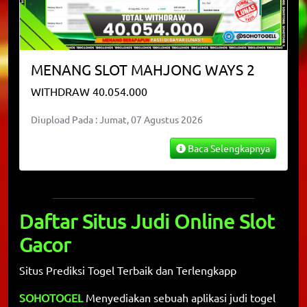
MENANG SLOT MAHJONG WAYS 2
WITHDRAW 40.054.000
Diupload Pada : Jumat, 07 Agustus 2026
Baca Selengkapnya
Daftar Situs Judi Online Slot
Gacor
Situs Prediksi Togel Terbaik dan Terlengkapp
SOHOTOGEL
Menyediakan sebuah aplikasi judi togel