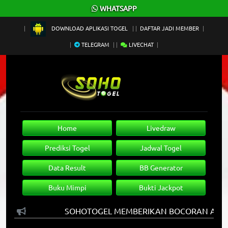
×
WHATSAPP
DOWNLOAD APLIKASI TOGEL
DAFTAR JADI MEMBER
TELEGRAM
LIVECHAT
Home
Livedraw
Prediksi Togel
Jadwal Togel
Data Result
BB Generator
Buku Mimpi
Bukti Jackpot
SOHOTOGEL MEMBERIKAN BOCORAN ANGKA J