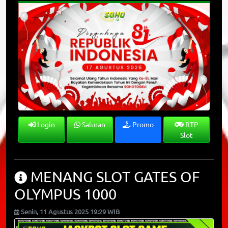
Login
Saluran
Promo
RTP
Slot
MENANG SLOT GATES OF
OLYMPUS 1000
Senin, 11 Agustus 2025 19:29 WIB