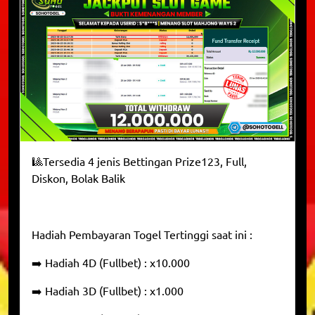
🎱Tersedia 4 jenis Bettingan Prize123, Full,
Diskon, Bolak Balik
Hadiah Pembayaran Togel Tertinggi saat ini :
➡️ Hadiah 4D (Fullbet) : x10.000
➡️ Hadiah 3D (Fullbet) : x1.000