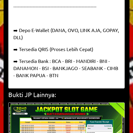
--------------------------------------------------------
➡️ Depo E-Wallet (DANA, OVO, LINK AJA, GOPAY,
DLL)
➡️ Tersedia QRIS (Proses Lebih Cepat)
➡️ Tersedia Bank : BCA - BRI - MANDIRI - BNI -
DANAMON - BSI - BANKJAGO - SEABANK - CIMB
- BANK PAPUA - BTN
Bukti JP Lainnya: