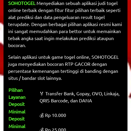
SOHOTOGEL
Menyediakan sebuah aplikasi judi togel
online terbaik dengan fitur fitur pilihan terbaik seperti
alat prediksi dan data pengeluaran result togel
terupdate. Dengan berbagai pilihan aplikasi resmi kami
ini sangat memudahkan para bettor untuk memainkan
tebak angka saat ingin melakukan prediksi ataupun
bocoran.
Selain aplikasi untuk game togel online, SOHOTOGEL
juga menyediakan bocoran RTP GACOR dengan
persentase kemenangan tertinggi di banding dengan
situs / bandar slot lainnya.
Pilihan
🏅 Transfer Bank, Gopay, OVO, Linkaja,
Layanan
QRIS Barcode, dan DANA
Deposit
Minimal
💰 Rp 10.000
Deposit
Minimal
💰 Rp 25.000