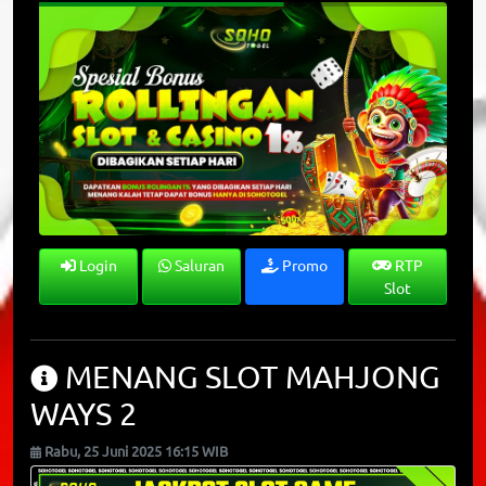
Login
Saluran
Promo
RTP
Slot
MENANG SLOT MAHJONG
WAYS 2
Rabu, 25 Juni 2025 16:15 WIB