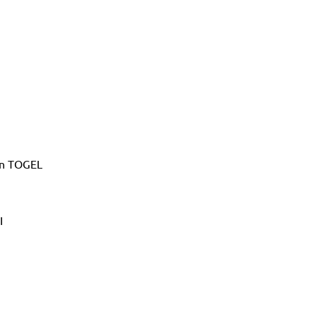
an TOGEL
I