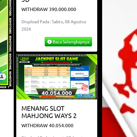
WITHDRAW 390.000.000
Diupload Pada : Sabtu, 08 Agustus
2026
Baca Selengkapnya
MENANG SLOT
MAHJONG WAYS 2
WITHDRAW 40.054.000