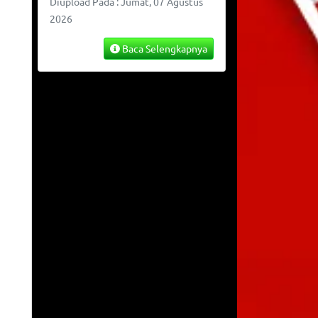
Diupload Pada : Jumat, 07 Agustus
2026
Baca Selengkapnya