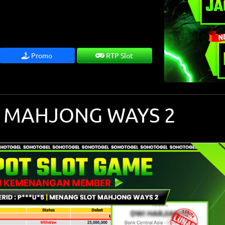
Promo
RTP Slot
 MAHJONG WAYS 2