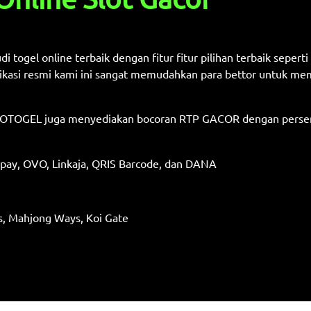
 togel online terbaik dengan fitur fitur pilihan terbaik seperti
plikasi resmi kami ini sangat memudahkan para bettor untuk me
SOHOTOGEL juga menyediakan bocoran RTP GACOR dengan persen
opay, OVO, Linkaja, QRIS Barcode, dan DANA
s, Mahjong Ways, Koi Gate