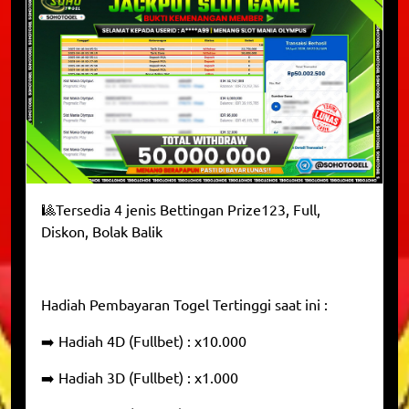
🎱Tersedia 4 jenis Bettingan Prize123, Full,
Diskon, Bolak Balik
Hadiah Pembayaran Togel Tertinggi saat ini :
➡️ Hadiah 4D (Fullbet) : x10.000
➡️ Hadiah 3D (Fullbet) : x1.000