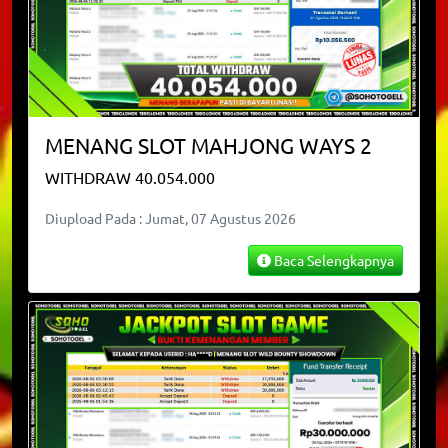
MENANG SLOT MAHJONG WAYS 2
WITHDRAW 40.054.000
Diupload Pada : Jumat, 07 Agustus 2026
Baca Selengkapnya