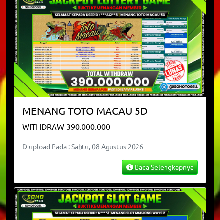
MENANG TOTO MACAU 5D
WITHDRAW 390.000.000
Diupload Pada : Sabtu, 08 Agustus 2026
Baca Selengkapnya