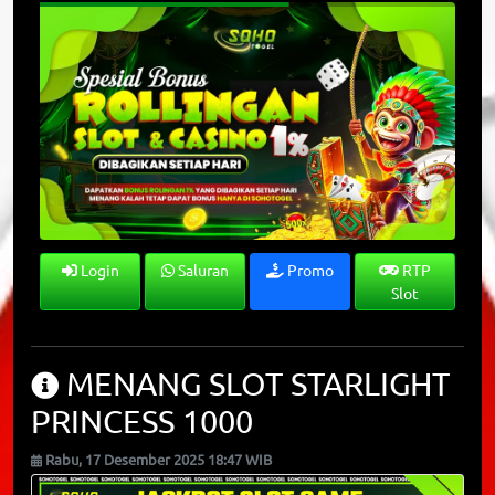
Login
Saluran
Promo
RTP
Slot
MENANG SLOT STARLIGHT
PRINCESS 1000
Rabu, 17 Desember 2025 18:47 WIB