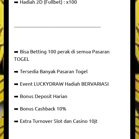
➡️ Hadiah 2D (Fullbet) : x100
--------------------------------------------------------
➡️ Bisa Betting 100 perak di semua Pasaran
TOGEL
➡️ Tersedia Banyak Pasaran Togel
➡️ Event LUCKYDRAW Hadiah BERVARIASI
➡️ Bonus Deposit Harian
➡️ Bonus Cashback 10%
➡️ Extra Turnover Slot dan Casino 10jt