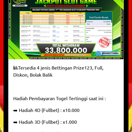
🎱Tersedia 4 jenis Bettingan Prize123, Full,
Diskon, Bolak Balik
Hadiah Pembayaran Togel Tertinggi saat ini :
➡️ Hadiah 4D (Fullbet) : x10.000
➡️ Hadiah 3D (Fullbet) : x1.000