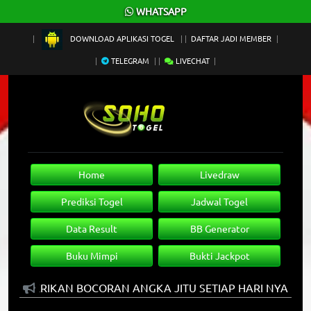
×
WHATSAPP
DOWNLOAD APLIKASI TOGEL
DAFTAR JADI MEMBER
TELEGRAM
LIVECHAT
Home
Livedraw
Prediksi Togel
Jadwal Togel
Data Result
BB Generator
Buku Mimpi
Bukti Jackpot
EMBERIKAN BOCORAN ANGKA JITU SETIAP HARI NYA UNTU