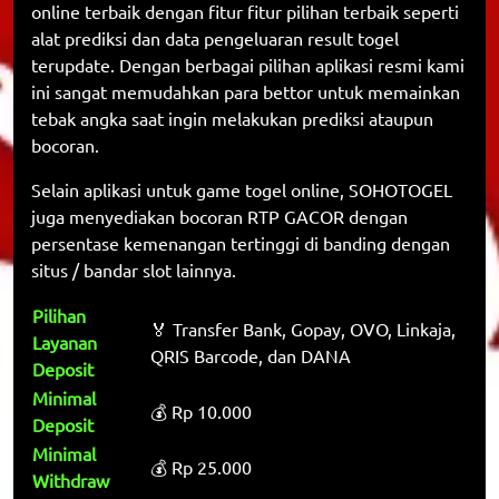
online terbaik dengan fitur fitur pilihan terbaik seperti
alat prediksi dan data pengeluaran result togel
terupdate. Dengan berbagai pilihan aplikasi resmi kami
ini sangat memudahkan para bettor untuk memainkan
tebak angka saat ingin melakukan prediksi ataupun
bocoran.
Selain aplikasi untuk game togel online, SOHOTOGEL
juga menyediakan bocoran RTP GACOR dengan
persentase kemenangan tertinggi di banding dengan
situs / bandar slot lainnya.
Pilihan
🏅 Transfer Bank, Gopay, OVO, Linkaja,
Layanan
QRIS Barcode, dan DANA
Deposit
Minimal
💰 Rp 10.000
Deposit
Minimal
💰 Rp 25.000
Withdraw