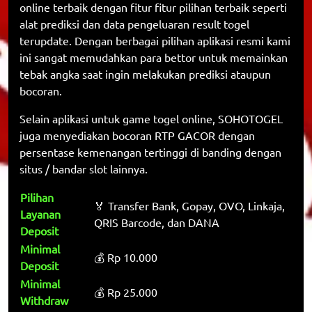
online terbaik dengan fitur fitur pilihan terbaik seperti
alat prediksi dan data pengeluaran result togel
terupdate. Dengan berbagai pilihan aplikasi resmi kami
ini sangat memudahkan para bettor untuk memainkan
tebak angka saat ingin melakukan prediksi ataupun
bocoran.
Selain aplikasi untuk game togel online, SOHOTOGEL
juga menyediakan bocoran RTP GACOR dengan
persentase kemenangan tertinggi di banding dengan
situs / bandar slot lainnya.
Pilihan
🏅 Transfer Bank, Gopay, OVO, Linkaja,
Layanan
QRIS Barcode, dan DANA
Deposit
Minimal
💰 Rp 10.000
Deposit
Minimal
💰 Rp 25.000
Withdraw