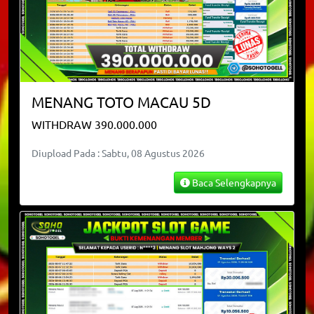
MENANG TOTO MACAU 5D
WITHDRAW 390.000.000
Diupload Pada : Sabtu, 08 Agustus 2026
Baca Selengkapnya