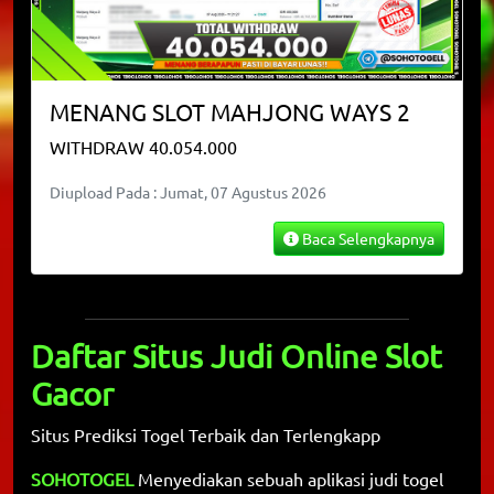
MENANG SLOT MAHJONG WAYS 2
WITHDRAW 40.054.000
Diupload Pada : Jumat, 07 Agustus 2026
Baca Selengkapnya
Daftar Situs Judi Online Slot
Gacor
Situs Prediksi Togel Terbaik dan Terlengkapp
SOHOTOGEL
Menyediakan sebuah aplikasi judi togel