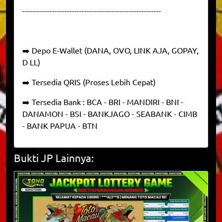
--------------------------------------------------------
➡️ Depo E-Wallet (DANA, OVO, LINK AJA, GOPAY,
D LL)
➡️ Tersedia QRIS (Proses Lebih Cepat)
➡️ Tersedia Bank : BCA - BRI - MANDIRI - BNI -
DANAMON - BSI - BANKJAGO - SEABANK - CIMB
- BANK PAPUA - BTN
Bukti JP Lainnya: