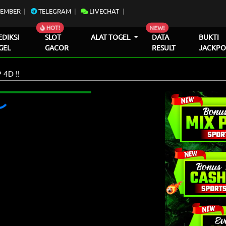
MEMBER
TELEGRAM
LIVECHAT
HOT!
NEW!
EDIKSI
SLOT
ALAT TOGEL
DATA
BUKTI
GEL
GACOR
RESULT
JACKPO
!!