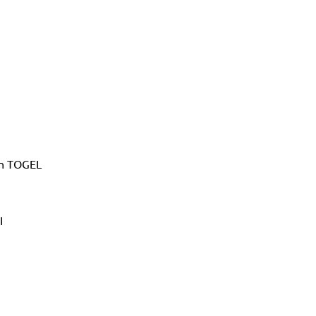
an TOGEL
I