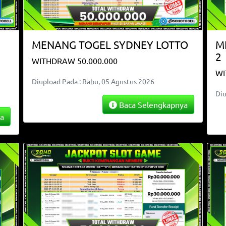
MENANG TOGEL SYDNEY LOTTO
M
2
WITHDRAW 50.000.000
WI
Diupload Pada : Rabu, 05 Agustus 2026
Diu
Baca Selengkapnya
a