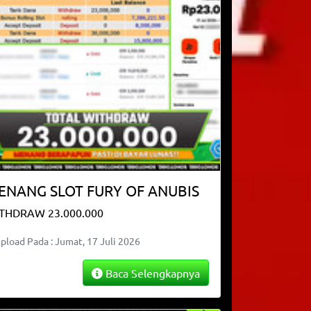
ENANG SLOT FURY OF ANUBIS
THDRAW 23.000.000
pload Pada : Jumat, 17 Juli 2026
Baca Selengkapnya