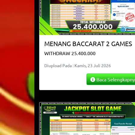
MENANG BACCARAT 2 GAMES
WITHDRAW 25.400.000
Diupload Pada : Kamis, 23 Juli 2026
Baca Selengkapny