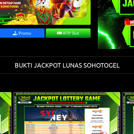
Promo
RTP Slot
BUKTI JACKPOT LUNAS SOHOTOGEL