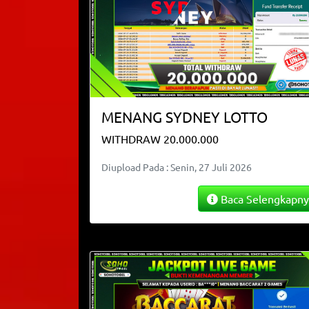
MENANG SYDNEY LOTTO
WITHDRAW 20.000.000
Diupload Pada : Senin, 27 Juli 2026
Baca Selengkapny